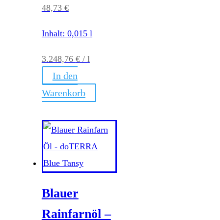
48,73
€
Inhalt: 0,015
l
3.248,76
€
/
l
In den
Warenkorb
Blauer
Rainfarnöl –