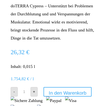
doTERRA Cypress – Unterstützt bei Problemen
der Durchblutung und und Verspannungen der
Muskulatur. Emotional wirkt es motivierend,
bringt stockende Prozesse in den Fluss und hilft,
Dinge in die Tat umzusetzen.
26,32
€
Inhalt: 0,015
l
1.754,82
€
/
l
Zypressenöl
-
+
In den Warenkorb
-
doTERRA
Cypress
Menge