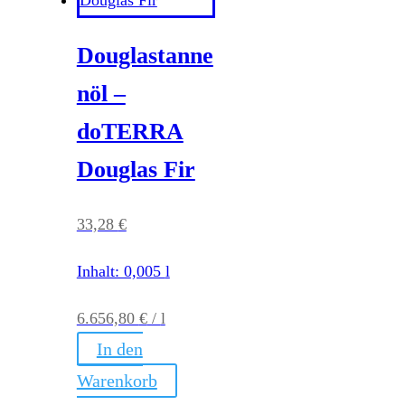
Douglastanne
nöl –
doTERRA
Douglas Fir
33,28
€
Inhalt: 0,005
l
6.656,80
€
/
l
In den
Warenkorb