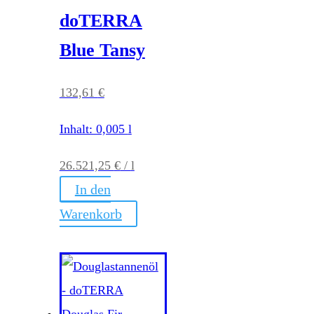
doTERRA
Blue Tansy
132,61
€
Inhalt: 0,005
l
26.521,25
€
/
l
In den
Warenkorb