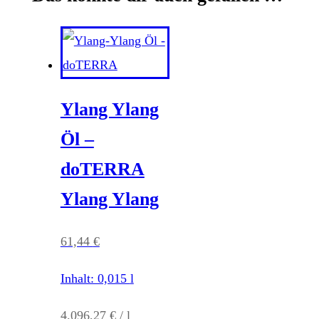
Ylang Ylang
Öl –
doTERRA
Ylang Ylang
61,44
€
Inhalt: 0,015
l
4.096,27
€
/
l