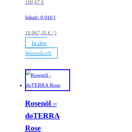
100,67
€
Inhalt: 0,010
l
10.067,35
€
/
l
In den
Warenkorb
Rosenöl –
doTERRA
Rose