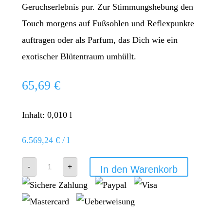
Geruchserlebnis pur. Zur Stimmungshebung den
Touch morgens auf Fußsohlen und Reflexpunkte
auftragen oder als Parfum, das Dich wie ein
exotischer Blütentraum umhüllt.
65,69
€
Inhalt: 0,010
l
6.569,24
€
/
l
Jasmin
-
+
In den Warenkorb
Roll-
On
-
doTERRA
Jasmine
Touch