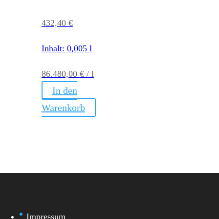
432,40
€
Inhalt: 0,005
l
86.480,00
€
/
l
In den
Warenkorb
Impressum