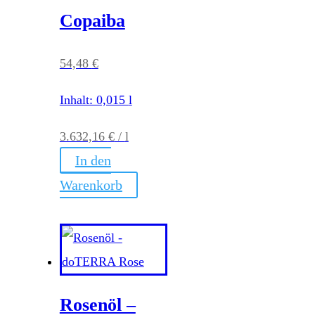
Copaiba
54,48
€
Inhalt: 0,015
l
3.632,16
€
/
l
In den
Warenkorb
Rosenöl –