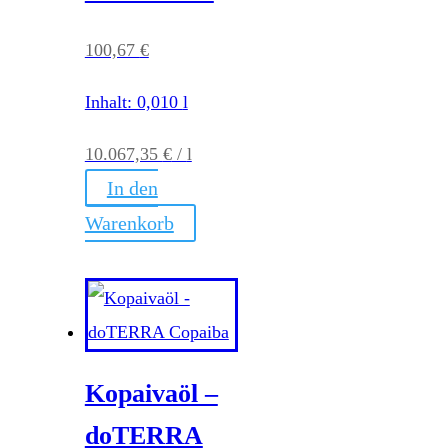
100,67
€
Inhalt: 0,010
l
10.067,35
€
/
l
In den
Warenkorb
Kopaivaöl –
doTERRA