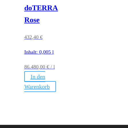
doTERRA
Rose
432,40
€
Inhalt: 0,005
l
86.480,00
€
/
l
In den
Warenkorb