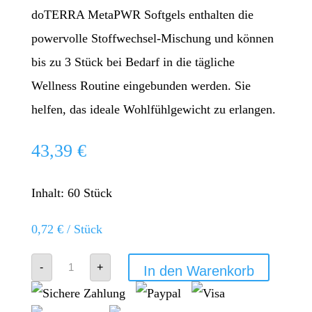
doTERRA MetaPWR Softgels enthalten die
powervolle Stoffwechsel-Mischung und können
bis zu 3 Stück bei Bedarf in die tägliche
Wellness Routine eingebunden werden. Sie
helfen, das ideale Wohlfühlgewicht zu erlangen.
43,39
€
Inhalt: 60
Stück
0,72
€
/
Stück
doTERRA
-
+
In den Warenkorb
MetaPWR
Softgels
Menge