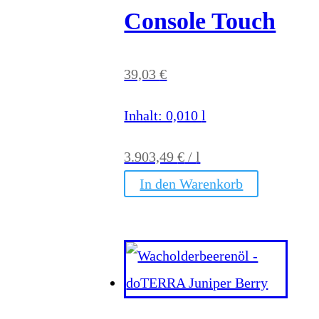
Console Touch
39,03
€
Inhalt: 0,010
l
3.903,49
€
/
l
In den Warenkorb