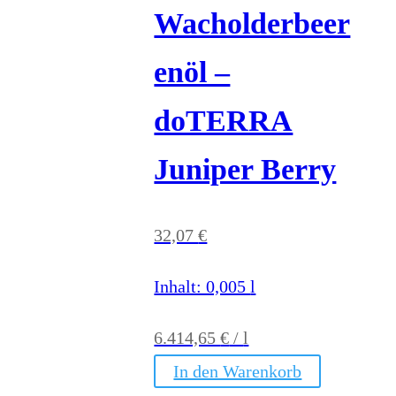
Wacholderbeer
enöl –
doTERRA
Juniper Berry
32,07
€
Inhalt: 0,005
l
6.414,65
€
/
l
In den Warenkorb