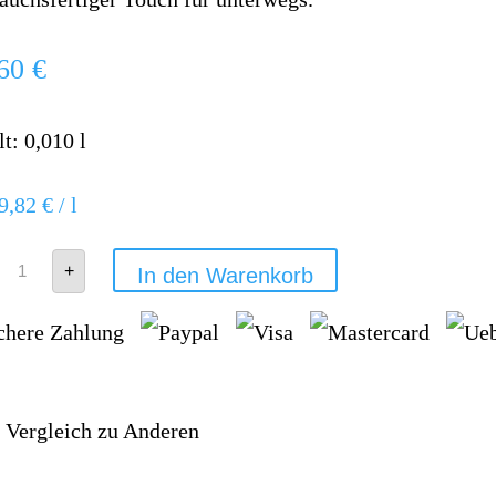
,60
€
lt: 0,010
l
59,82
€
/
l
doTERRA
+
In den Warenkorb
Forgive
Touch
Menge