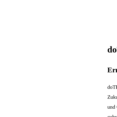
do
Er
doTE
Zuku
und 
gebr